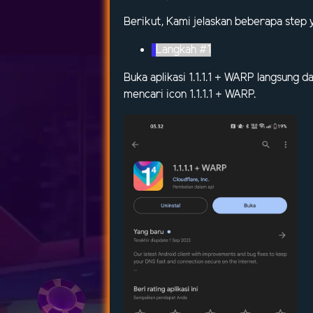
Berikut, Kami jelaskan beberapa step ya
Langkah #1
Buka aplikasi 1.1.1.1 + WARP langsung 
mencari icon 1.1.1.1 + WARP.