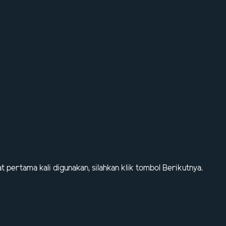
at pertama kali digunakan, silahkan klik tombol Berikutnya.