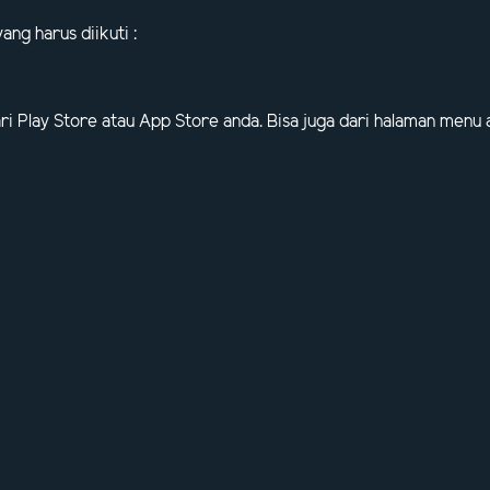
ng harus diikuti :
dari Play Store atau App Store anda. Bisa juga dari halaman men