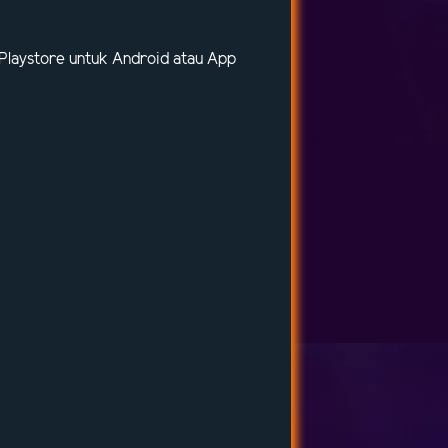
e Playstore untuk Android atau App