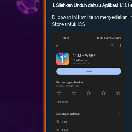
1. Silahkan Unduh dahulu Aplikasi 1.1.1.
Di bawah ini kami telah menyediakan li
Store untuk IOS