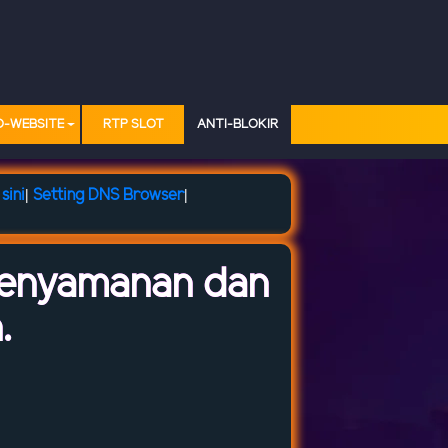
O-WEBSITE
RTP SLOT
ANTI-BLOKIR
sini
|
Setting DNS Browser
|
Kenyamanan dan
.