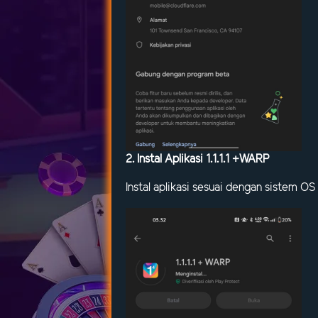
2. Instal Aplikasi 1.1.1.1 +WARP
Instal aplikasi sesuai dengan sistem 