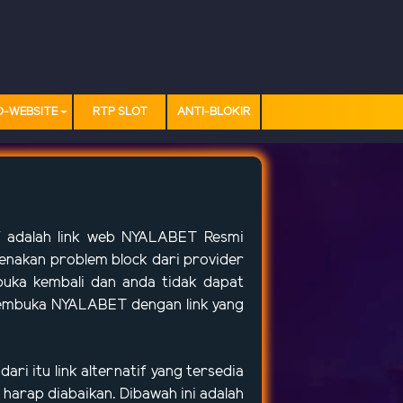
O-WEBSITE
RTP SLOT
ANTI-BLOKIR
f adalah link web
NYALABET
Resmi
renakan problem block dari provider
ibuka kembali dan anda tidak dapat
 membuka
NYALABET
dengan link yang
dari itu link alternatif yang tersedia
i harap diabaikan. Dibawah ini adalah