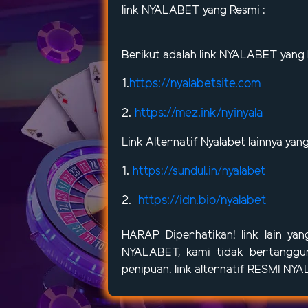
link
NYALABET
yang Resmi :
Berikut adalah link NYALABET yang b
1.
https://nyalabetsite.com
2.
https://mez.ink/nyinyala
Link Alternatif Nyalabet lainnya yang
1.
https://sundul.in/nyalabet
2.
https://idn.bio/nyalabet
HARAP Diperhatikan! link lain ya
NYALABET, kami tidak bertanggun
penipuan. link alternatif RESMI NY