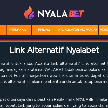
KEBIJAKAN
PHISING
KALKULATOR MIX PARLAY
VIDE
Link Alternatif Nyalabet
natif untuk anda. Apa itu Link alternatif? Link alternati
bagi anda jika link utama
NYALABET
tidak bisa di buka dika
Internet Positif menjadikan web link utama tidak dapat d
 Link alternatif ini akan membantu anda untuk tetap bisa
dapat dipercaya dan dipastikan RESMI milik
NYALABET
, maka 
dan tepat. Link yang tersebar selain dari yang tersedia disin